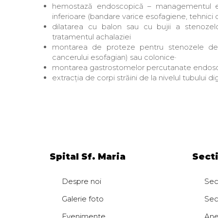
hemostază endoscopică – managementul endo
inferioare (bandare varice esofagiene, tehnici
dilatarea cu balon sau cu bujii a stenozelo
tratamentul achalaziei
montarea de proteze pentru stenozele de tu
cancerului esofagian) sau colonice·
montarea gastrostomelor percutanate endos
extracția de corpi străini de la nivelul tubului di
Spital Sf. Maria
Secti
Despre noi
Sect
Galerie foto
Sec
Evenimente
Anes