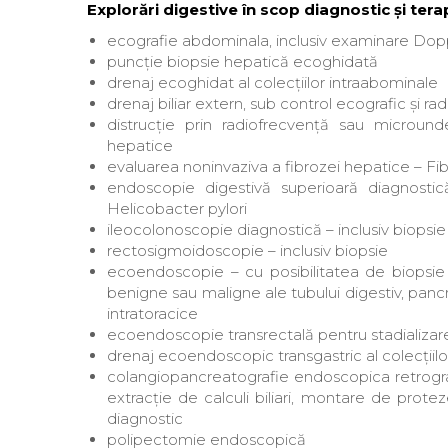
Explorări digestive în scop diagnostic și tera
ecografie abdominala, inclusiv examinare Dopp
puncție biopsie hepatică ecoghidată
drenaj ecoghidat al colecțiilor intraabominale
drenaj biliar extern, sub control ecografic și rad
distrucție prin radiofrecvență sau micround
hepatice
evaluarea noninvaziva a fibrozei hepatice – Fi
endoscopie digestivă superioară diagnostică
Helicobacter pylori
ileocolonoscopie diagnostică – inclusiv biopsie
rectosigmoidoscopie – inclusiv biopsie
ecoendoscopie – cu posibilitatea de biopsie a
benigne sau maligne ale tubului digestiv, pancre
intratoracice
ecoendoscopie transrectală pentru stadializare
drenaj ecoendoscopic transgastric al colecțiilo
colangiopancreatografie endoscopica retrogra
extracție de calculi biliari, montare de proteze
diagnostic
polipectomie endoscopică