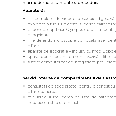
mai moderne tratamente și proceduri.
Aparatură:
linii complete de videoendoscopie digestivă t
explorare a tubului digestiv superior, căilor bili
ecoendoscop liniar Olympus dotat cu facilită
ecoghidată
linie de endomicroscopie confocală laser pentru 
biliare
aparate de ecografie – inclusiv cu mod Doppl
aparat pentru estimarea non-invazivă a fibroze
sistem computerizat de înregistrare, prelucrare
Servicii oferite de Compartimentul de Gastro
consultații de specialitate, pentru diagnosticul ș
biliare, pancreasului
evaluarea și includerea pe lista de aștepta
hepatice în stadiu terminal