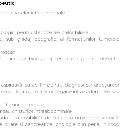
peutic:
ler a vaselor intraabominale
iologic, pentru stenoze ale căilor biliare
e, sub ghidaj ecografic, al formațiunilor tumorale
broscan
 – inclusiv biopsie și test rapid pentru detecția
spirativă cu ac fin pentru diagnosticul afecțiunilor
sului, ficatului și a altor organe intraabdominale sau
a tumorilor rectale
r sau chisturilor intraabdominale
da – cu posibilități de sfincterotomie endoscopică,
 biliare și pancreatice, citologie prin periaj în scop