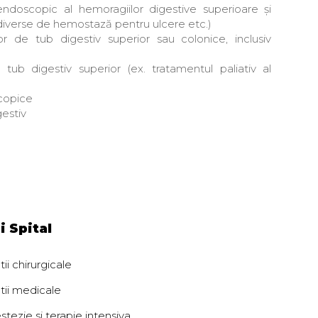
scopic al hemoragiilor digestive superioare și
 diverse de hemostază pentru ulcere etc.)
r de tub digestiv superior sau colonice, inclusiv
b digestiv superior (ex. tratamentul paliativ al
copice
gestiv
i Spital
ii chirurgicale
tii medicale
tezie si terapie intensiva