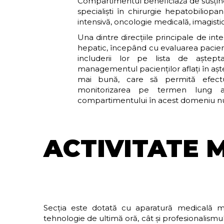
Compartimentul beneficiază de susținer
specialiști în chirurgie hepatobiliopan
intensivă, oncologie medicală, imagisti
Una dintre direcțiile principale de int
hepatic, începând cu evaluarea paciențil
includerii lor pe lista de aștep
managementul pacienților aflați în așt
mai bună, care să permită efectua
monitorizarea pe termen lung a 
compartimentului în acest domeniu num
ACTIVITATE 
Secția este dotată cu aparatură medicală mo
tehnologie de ultimă oră, cât și profesionalismul 