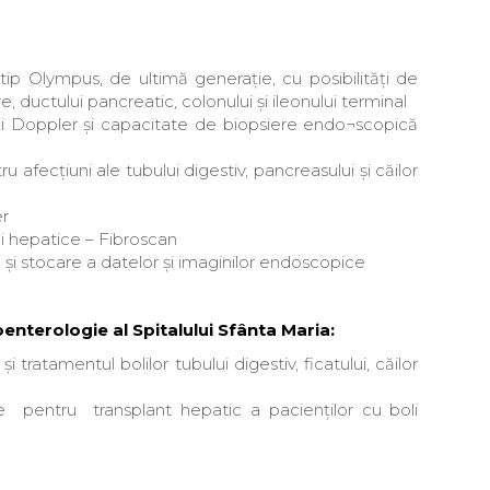
ip Olympus, de ultimă generaţie, cu posibilităţi de
are, ductului pancreatic, colonului şi ileonului terminal
ţi Doppler şi capacitate de biopsiere endo¬scopică
afecțiuni ale tubului digestiv, pancreasului și căilor
er
i hepatice – Fibroscan
 şi stocare a datelor şi imaginilor endoscopice
enterologie al Spitalului Sfânta Maria:
i tratamentul bolilor tubului digestiv, ficatului, căilor
re pentru transplant hepatic a pacienților cu boli