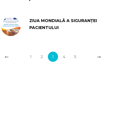
ZIUA MONDIALĂ A SIGURANȚEI
PACIENTULUI
←
→
1
2
3
4
5