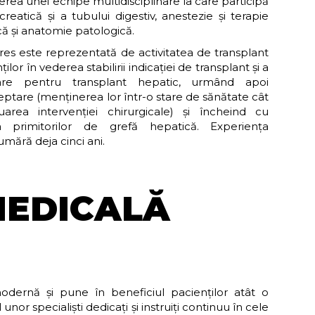
ea unei echipe multidisciplinare la care participă
creatică și a tubului digestiv, anestezie și terapie
că și anatomie patologică.
eres este reprezentată de activitatea de transplant
or în vederea stabilirii indicației de transplant și a
tare pentru transplant hepatic, urmând apoi
eptare (menținerea lor într-o stare de sănătate cât
rea intervenției chirurgicale) și încheind cu
primitorilor de grefă hepatică. Experiența
ără deja cinci ani.
MEDICALĂ
dernă și pune în beneficiul pacienților atât o
unor specialiști dedicați și instruiți continuu în cele