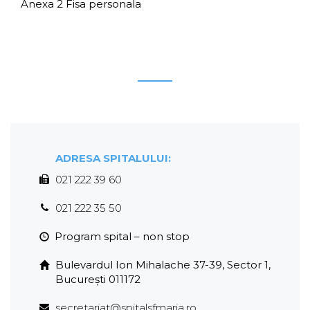
Anexa 2 Fisa personala
ADRESA SPITALULUI:
021 222 39 60
021 222 35 50
1.
Program spital – non stop
Bulevardul Ion Mihalache 37-39, Sector 1,
București 011172
secretariat@spitalsfmaria.ro