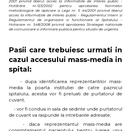
2001 privind liberul acces la informatiile de interes public -
Hotărâre nr.123/2002 pentru aprobarea Normelor
metodologice de aplicare a Legii nr. 5 44/2001 privind liberul
acces la informaţiile de interes public - Regulamentul Intern si
Regulamentul de organizare si functionare al Spitalului -
Hotarare nr. 548/2008 privind aprobarea Strategiei nationale
de comunicare si informare publica pentru situatii de urgenta
Pasii care trebuiesc urmati in
cazul accesului mass-media in
spital:
- dupa identificarea reprezentantilor mass-
media la poarta institutiei de catre paznicul
spitalului, acestia vor fi preluati de purtatorul de
cuvant;
- vor fi condusi in sala de sedinte unde purtatorul
de cuvant va raspunde la intrebariile adresate;
- daca reprezentantul mass-media are
consimtamantul pacientului pentru luarea unui