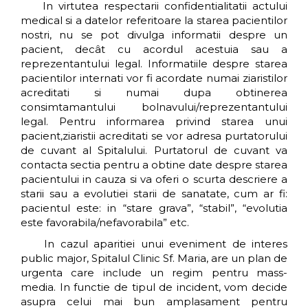
In virtutea respectarii confidentialitatii actului
medical si a datelor referitoare la starea pacientilor
nostri, nu se pot divulga informatii despre un
pacient, decât cu acordul acestuia sau a
reprezentantului legal. Informatiile despre starea
pacientilor internati vor fi acordate numai ziaristilor
acreditati si numai dupa obtinerea
consimtamantului bolnavului/reprezentantului
legal. Pentru informarea privind starea unui
pacient,ziaristii acreditati se vor adresa purtatorului
de cuvant al Spitalului. Purtatorul de cuvant va
contacta sectia pentru a obtine date despre starea
pacientului in cauza si va oferi o scurta descriere a
starii sau a evolutiei starii de sanatate, cum ar fi:
pacientul este: in “stare grava”, “stabil”, “evolutia
este favorabila/nefavorabila” etc.
In cazul aparitiei unui eveniment de interes
public major, Spitalul Clinic Sf. Maria, are un plan de
urgenta care include un regim pentru mass-
media. In functie de tipul de incident, vom decide
asupra celui mai bun amplasament pentru