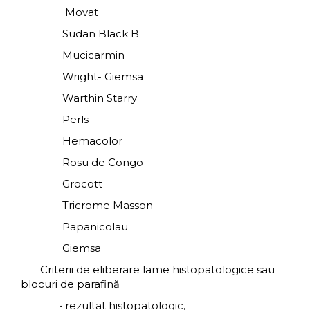
Movat
Sudan Black B
Mucicarmin
Wright- Giemsa
Warthin Starry
Perls
Hemacolor
Rosu de Congo
Grocott
Tricrome Masson
Papanicolau
Giemsa
Criterii de eliberare lame histopatologice sau
blocuri de parafină
• rezultat histopatologic,