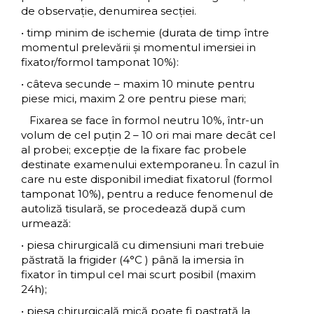
de observaţie, denumirea secţiei.
• timp minim de ischemie (durata de timp între
momentul prelevării şi momentul imersiei in
fixator/formol tamponat 10%):
• câteva secunde – maxim 10 minute pentru
piese mici, maxim 2 ore pentru piese mari;
Fixarea se face în formol neutru 10%, într-un
volum de cel puțin 2 – 10 ori mai mare decât cel
al probei; excepţie de la fixare fac probele
destinate examenului extemporaneu. În cazul în
care nu este disponibil imediat fixatorul (formol
tamponat 10%), pentru a reduce fenomenul de
autoliză tisulară, se procedează după cum
urmează:
• piesa chirurgicală cu dimensiuni mari trebuie
păstrată la frigider (4°C ) până la imersia în
fixator în timpul cel mai scurt posibil (maxim
24h);
• piesa chirurgicală mică poate fi pastrată la