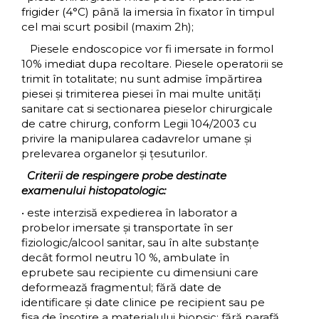
frigider (4°C) până la imersia în fixator în timpul
cel mai scurt posibil (maxim 2h);
Piesele endoscopice vor fi imersate in formol
10% imediat dupa recoltare. Piesele operatorii se
trimit în totalitate; nu sunt admise împărtirea
piesei și trimiterea piesei în mai multe unități
sanitare cat si sectionarea pieselor chirurgicale
de catre chirurg, conform Legii 104/2003 cu
privire la manipularea cadavrelor umane şi
prelevarea organelor şi ţesuturilor.
Criterii de respingere probe destinate
examenului histopatologic:
• este interzisă expedierea în laborator a
probelor imersate și transportate în ser
fiziologic/alcool sanitar, sau în alte substanțe
decât formol neutru 10 %, ambulate în
eprubete sau recipiente cu dimensiuni care
deformează fragmentul; fără date de
identificare și date clinice pe recipient sau pe
fişa de însoţire a materialului biopsic; fără parafă