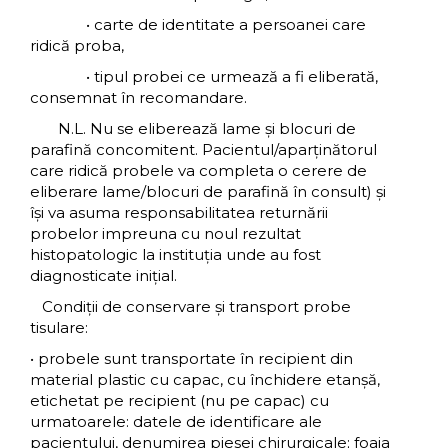
• carte de identitate a persoanei care
ridică proba,
• tipul probei ce urmează a fi eliberată,
consemnat în recomandare.
N.L. Nu se eliberează lame şi blocuri de
parafină concomitent. Pacientul/aparţinătorul
care ridică probele va completa o cerere de
eliberare lame/blocuri de parafină în consult) şi
îşi va asuma responsabilitatea returnării
probelor impreuna cu noul rezultat
histopatologic la instituţia unde au fost
diagnosticate iniţial.
Condiţii de conservare și transport probe
tisulare:
• probele sunt transportate în recipient din
material plastic cu capac, cu închidere etanşă,
etichetat pe recipient (nu pe capac) cu
urmatoarele: datele de identificare ale
pacientului, denumirea piesei chirurgicale; foaia