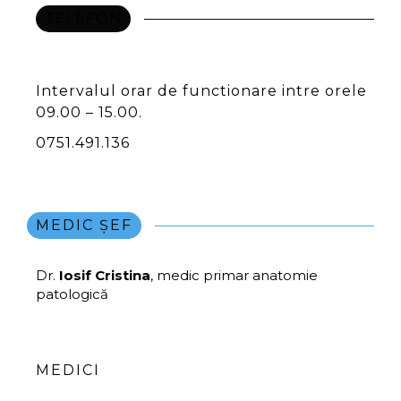
TELEFON
Relatii / Informatii / Programari
Intervalul orar de functionare intre orele
09.00 – 15.00.
0751.491.136
MEDIC ȘEF
Dr.
Iosif Cristina
, medic primar anatomie
patologică
MEDICI