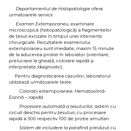
Departamentul de Histopatologie
ofera
urmatoarele servicii:
Examen Extemporaneu
, examinare
microscopică (histopatologică) a fragmentelor
de ţesut excizate în timpul unei intervenţii
chirurgicale. Rezultatele examenului
extemporaneu sunt imediate, maxim 15 minute
de la aducerea probei în laborator (orientare,
prelucrare la gheaţă, colorare rapidă şi
interpretate /diagnostic).
Pentru diagnosticarea cazurilor, laboratorul
utilizează următoarele teste:
Coloraţii
extemporanee:
Hematoxilină-
Eozină – rapidă
Procesare automată a ţesuturilor
, sistem cu
circuit deschis pentru ţesuturi, cu procesare
rapidă a 300 respectiv 100 de probe simultan.
Sistem de includere la parafină
prevăzut cu