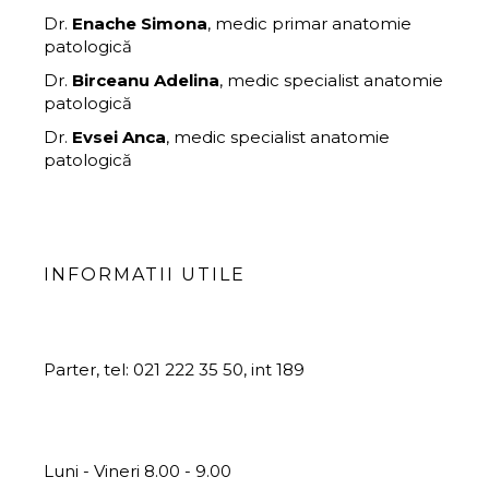
Dr.
Enache Simona
, medic primar anatomie
patologică
Dr.
Birceanu
Adelina
,
medic specialist anatomie
patologică
Dr.
Evsei Anca
, medic specialist anatomie
patologică
INFORMATII UTILE
Anatomie Patologica si Prosectura
Parter, tel: 021 222 35 50, int 189
PROGRAM CU PUBLICUL:
Receptie probe regim cu plata :
Luni - Vineri 8.00 - 9.00