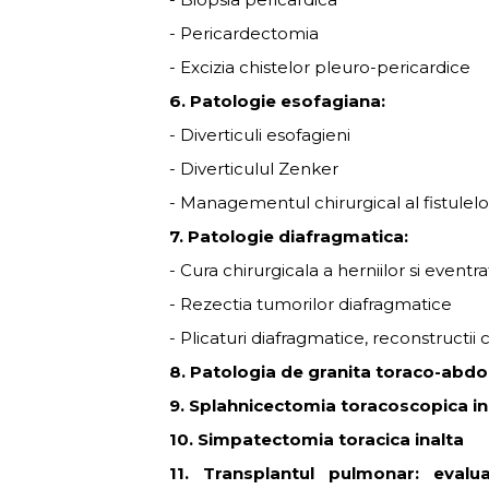
- Pericardectomia
- Excizia chistelor pleuro-pericardice
6. Patologie esofagiana:
- Diverticuli esofagieni
- Diverticulul Zenker
- Managementul chirurgical al fistulel
7. Patologie diafragmatica:
- Cura chirurgicala a herniilor si eventra
- Rezectia tumorilor diafragmatice
- Plicaturi diafragmatice, reconstructii c
8. Patologia de granita toraco-abdo
9. Splahnicectomia toracoscopica in
10. Simpatectomia toracica inalta
11. Transplantul pulmonar: evalu