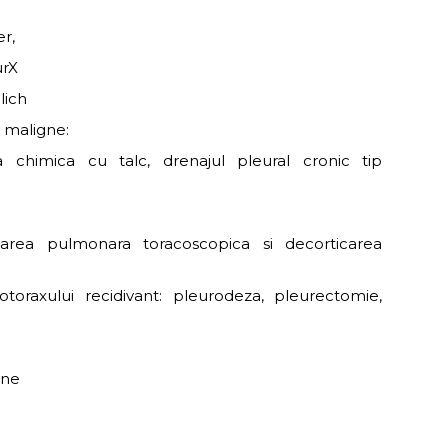
er,
urX
lich
r maligne:
a chimica cu talc, drenajul pleural cronic tip
a pulmonara toracoscopica si decorticarea
toraxului recidivant: pleurodeza, pleurectomie,
gne