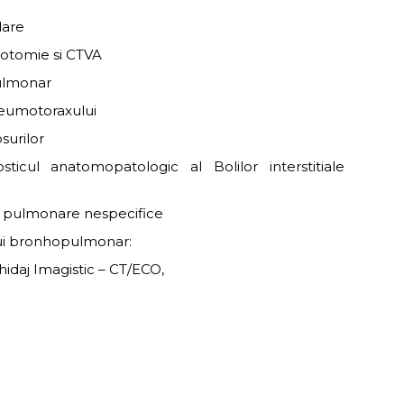
dare
cotomie si CTVA
pulmonar
neumotoraxului
surilor
icul anatomopatologic al Bolilor interstitiale
lor pulmonare nespecifice
ului bronhopulmonar:
idaj Imagistic – CT/ECO,