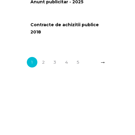
Anunt publicitar - 2025
Contracte de achizitii publice
2018
→
1
2
3
4
5