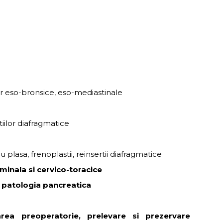
or eso-bronsice, eso-mediastinale
tiilor diafragmatice
u plasa, frenoplastii, reinsertii diafragmatice
minala si cervico-toracice
 patologia pancreatica
area preoperatorie, prelevare si prezervare