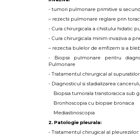
- tumori pulmonare primitive si secun
– rezectii pulmonare reglare prin tora
- Cura chirurgicala a chistului hidatic 
- Cura chirurgicala minim invaziva a p
– rezectia bulelor de emfizem si a bleb
- Biopsii pulmonare pentru diagnost
Pulmonare
- Tratamentul chirurgical al supuratii
- Diagnosticul si stadializarea cancer
Biopsia tumorala transtoracica sub gh
Bronhoscopia cu biopsie bronsica
Mediastinoscopia
2. Patologie pleurala:
- Tratamentul chirugical al pleureziilor: