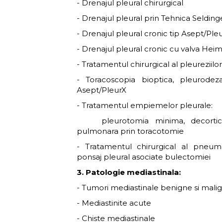
- Drenajul pleural chirurgical
- Drenajul pleural prin Tehnica Selding
- Drenajul pleural cronic tip Asept/Ple
- Drenajul pleural cronic cu valva Heim
- Tratamentul chirurgical al pleureziilo
- Toracoscopia bioptica, pleurodez
Asept/PleurX
- Tratamentul empiemelor pleurale:
pleurotomia minima, decorticare
pulmonara prin toracotomie
- Tratamentul chirurgical al pneumo
ponsaj pleural asociate bulectomiei
3. Patologie mediastinala:
- Tumori mediastinale benigne si mali
- Mediastinite acute
- Chiste mediastinale