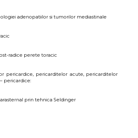
iologiei adenopatiilor si tumorilor mediastinale
acic
post-radice perete toracic
r pericardice, pericarditelor acute, pericarditelor
 – pericardice:
parasternal prin tehnica Seldinger