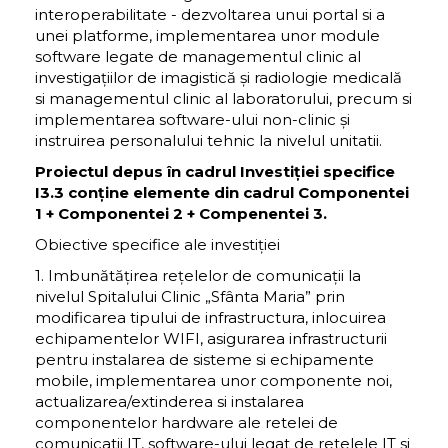
interoperabilitate - dezvoltarea unui portal si a
unei platforme, implementarea unor module
software legate de managementul clinic al
investigațiilor de imagistică și radiologie medicală
si managementul clinic al laboratorului, precum si
implementarea software-ului non-clinic și
instruirea personalului tehnic la nivelul unitatii.
Proiectul depus în cadrul Investiției specifice
I3.3 conține elemente din cadrul Componentei
1 + Componentei 2 + Compenentei 3.
Obiective specifice ale investiției
1. Imbunătățirea rețelelor de comunicații la
nivelul Spitalului Clinic „Sfânta Maria” prin
modificarea tipului de infrastructura, inlocuirea
echipamentelor WIFI, asigurarea infrastructurii
pentru instalarea de sisteme si echipamente
mobile, implementarea unor componente noi,
actualizarea/extinderea si instalarea
componentelor hardware ale retelei de
comunicatii IT, software-ului legat de retelele IT si