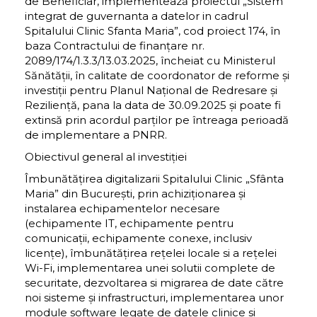
de Beneficiar, implementează proiectul „Sistem
integrat de guvernanta a datelor in cadrul
Spitalului Clinic Sfanta Maria”, cod proiect 174, în
baza Contractului de finanțare nr.
2089/174/1.3.3/13.03.2025, încheiat cu Ministerul
Sănătății, în calitate de coordonator de reforme și
investiții pentru Planul Național de Redresare și
Reziliență, pana la data de 30.09.2025 și poate fi
extinsă prin acordul parților pe întreaga perioadă
de implementare a PNRR.
Obiectivul general al investiției
Îmbunătățirea digitalizarii Spitalului Clinic „Sfânta
Maria” din București, prin achiziționarea și
instalarea echipamentelor necesare
(echipamente IT, echipamente pentru
comunicații, echipamente conexe, inclusiv
licențe), îmbunătățirea rețelei locale si a rețelei
Wi-Fi, implementarea unei solutii complete de
securitate, dezvoltarea si migrarea de date către
noi sisteme și infrastructuri, implementarea unor
module software legate de datele clinice si