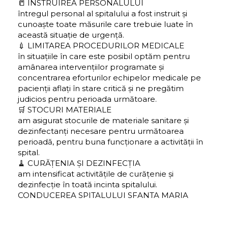
📒 INSTRUIREA PERSONALULUI
întregul personal al spitalului a fost instruit și
cunoaște toate măsurile care trebuie luate în
această situație de urgență.
💉 LIMITAREA PROCEDURILOR MEDICALE
în situațiile în care este posibil optăm pentru
amânarea intervențiilor programate și
concentrarea eforturilor echipelor medicale pe
pacienții aflați în stare critică și ne pregătim
judicios pentru perioada următoare.
🛒 STOCURI MATERIALE
am asigurat stocurile de materiale sanitare și
dezinfectanți necesare pentru următoarea
perioadă, pentru buna funcționare a activității în
spital.
🧹 CURĂȚENIA ȘI DEZINFECȚIA
am intensificat activitățile de curățenie și
dezinfecție în toată incinta spitalului.
CONDUCEREA SPITALULUI SFANTA MARIA