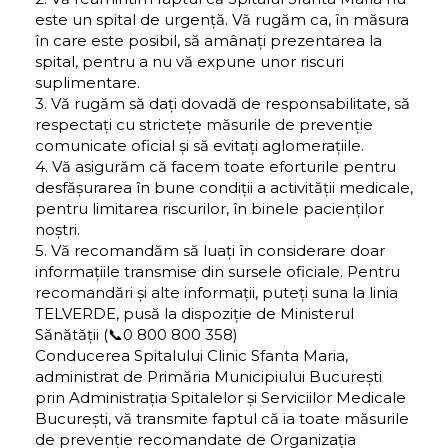
este un spital de urgență. Vă rugăm ca, în măsura
în care este posibil, să amânați prezentarea la
spital, pentru a nu vă expune unor riscuri
suplimentare.
3. Vă rugăm să dați dovadă de responsabilitate, să
respectați cu strictețe măsurile de prevenție
comunicate oficial și să evitați aglomerațiile.
4. Vă asigurăm că facem toate eforturile pentru
desfășurarea în bune condiții a activității medicale,
pentru limitarea riscurilor, în binele pacienților
noștri.
5. Vă recomandăm să luați în considerare doar
informațiile transmise din sursele oficiale. Pentru
recomandări și alte informații, puteți suna la linia
TELVERDE, pusă la dispoziție de Ministerul
Sănătății (📞0 800 800 358)
Conducerea Spitalului Clinic Sfanta Maria,
administrat de Primăria Municipiului București
prin Administrația Spitalelor și Serviciilor Medicale
București, vă transmite faptul că ia toate măsurile
de prevenție recomandate de Organizația